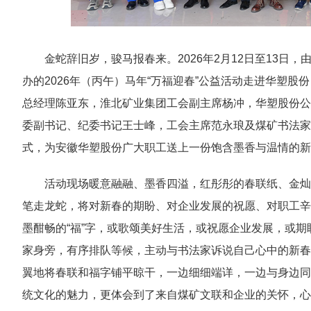
金蛇辞旧岁，骏马报春来。2026年2月12日至13
办的2026年（丙午）马年“万福迎春”公益活动走进华塑
总经理陈亚东，淮北矿业集团工会副主席杨冲，华塑股份公
委副书记、纪委书记王士峰，工会主席范永琅及煤矿书法家
式，为安徽华塑股份广大职工送上一份饱含墨香与温情的
活动现场暖意融融、墨香四溢，红彤彤的春联纸、金灿
笔走龙蛇，将对新春的期盼、对企业发展的祝愿、对职工辛
墨酣畅的“福”字，或歌颂美好生活，或祝愿企业发展，或
家身旁，有序排队等候，主动与书法家诉说自己心中的新春
翼地将春联和福字铺平晾干，一边细细端详，一边与身边同
统文化的魅力，更体会到了来自煤矿文联和企业的关怀，心