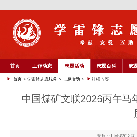
首页
工作动态
志愿活动
志愿百科
志
首页
>
学雷锋志愿服务
>
志愿活动
>
详细内容
中国煤矿文联2026丙午马
来源：中国煤矿文联