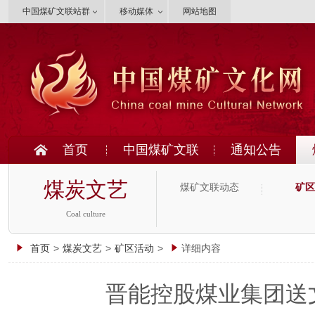
中国煤矿文联站群
移动媒体
网站地图
首页
中国煤矿文联
通知公告
煤炭文艺
煤矿文联动态
矿区
Coal culture
首页
>
煤炭文艺
>
矿区活动
>
详细内容
晋能控股煤业集团送