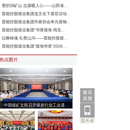
墨韵润矿山 志愿暖人心——山西省…
晋能控股煤业集团送文化下基层活动…
晋能控股煤业集团作家协会举办度物…
晋能控股煤业集团“书香煤海 阅见…
以舞铸魂 礼赞山河——晋能控股煤…
晋能控股煤业集团“煤海华章”2026…
热点图片
中国煤矿文联召开煤炭行业工业遗…