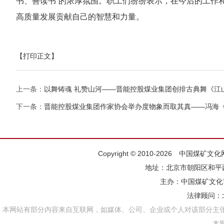
书、善读书”的浓厚氛围。职工们纷纷表示，在今后的工作
高质量发展贡献自己的智慧和力量。
【打印正文】
上一条：
以舞铸魂 礼赞山河——晋能控股煤业集团创排古典舞《江
下一条：
晋能控股煤业集团作家协会举办度物象而取其真——冯海《
Copyright © 2010-2026 中国煤矿
地址：北京市朝阳区和平西街
主办：
中国煤矿文化
法律顾问：
本网站有部分内容来自互联网，如媒体、公司、企业或个人对该部分主
本