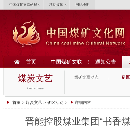
中国煤矿文联站群
移动媒体
网站地图
首页
中国煤矿文联
通知公告
煤炭文艺
煤矿文联动态
矿区
Coal culture
首页
>
煤炭文艺
>
矿区活动
>
详细内容
晋能控股煤业集团“书香煤