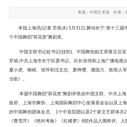
来源：中国艺术报
作者：
本报上海讯(记者 乔燕冰) 5月31日,舞动长宁·第十
个中国舞蹈“荷花奖”舞剧奖。
中国文联书记处书记(挂职)、中国舞协副主席黄豆豆宣
罗斌,中共上海市长宁区委书记、区长张伟和上海广播电视
夏小虎、柳斌、张萍和沈文忠、萧烨璎、潘国力、陈雨人等
当歌》。
本届中国舞蹈“荷花奖”舞剧评奖由中国文联、中共上
政府、上海市舞协、上海国际舞蹈中心发展基金会以及上海
的中国舞协团体会员、 1个中直院团以及2个新文艺群体共2
《曹雪芹》《绝对考验》《红楼梦》8部作品入围终评。入