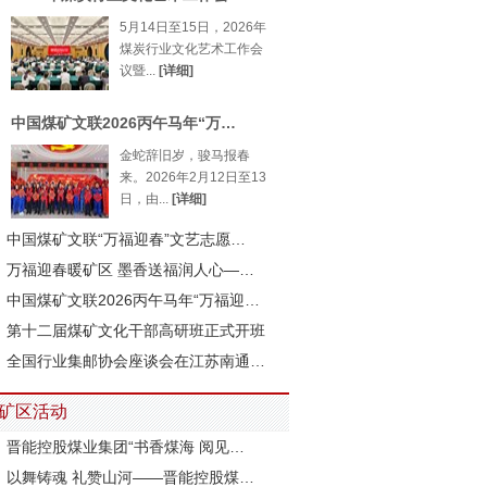
5月14日至15日，2026年
煤炭行业文化艺术工作会
议暨...
[详细]
中国煤矿文联2026丙午马年“万…
金蛇辞旧岁，骏马报春
来。2026年2月12日至13
日，由...
[详细]
中国煤矿文联“万福迎春”文艺志愿…
万福迎春暖矿区 墨香送福润人心—…
中国煤矿文联2026丙午马年“万福迎…
第十二届煤矿文化干部高研班正式开班
全国行业集邮协会座谈会在江苏南通…
矿区活动
晋能控股煤业集团“书香煤海 阅见…
以舞铸魂 礼赞山河——晋能控股煤…