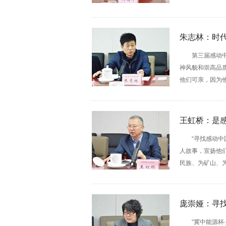
朱志林：时
第三届感动
神风貌和崇高品质
他们可亲，因为
王虹桥：是
“寻找感动
人故事，宣扬他
民族、为矿山、为
庞崇娅：寻
“冀中能源