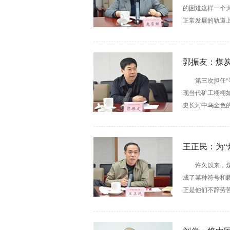
的困难这样一个
正常发展的轨道上
郭振友：煤
第三次担任
现当代矿工栩栩
史长河中乌金色的
王正民：为“
许久以来，
成了某种符号和载
正是他们不辞劳