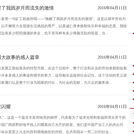
醒了我因岁月而流失的激情
2016年04月11日
—套用一句矿工歌曲所唱——“唤醒了我因岁月而流失的激情”。这是以艰辛劳动为
，以不懈努力去迎接生活挑战的尊严，以真诚仁厚来换取快乐和幸福的态度。我惊
边有多少熙熙攘攘的奔走，也不管耳畔有多少厚颜无耻的喧嚣，当...
国大故事的感人篇章
2016年04月11日
业发展正面临复杂的转型升级。在这个过程中，整个行业和从业的劳动者都面临着
许许多多感人的事迹和艰辛的努力，这些都永远值得社会记住。这个活动的意义就
家属们以及整个行业为国家的付出，为社会的贡献，为大众的服务放...
星闪耀
2016年04月11日
工人”，这是一个蕴含丰富而响亮的称呼，代表着为了追求光明和幸福而埋头苦干的
中国广阔原野的地平线上闪耀着自己光芒的群星。他们是中国产业工人的杰出代
命从星星之火走向胜利艰难曲折的历程。在共和国从一穷二白到社会...