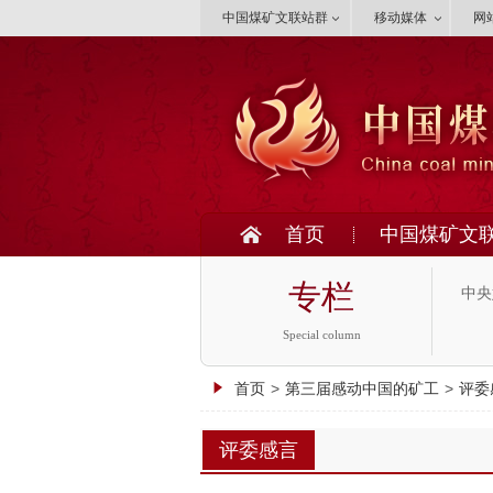
中国煤矿文联站群
移动媒体
网
首页
中国煤矿文
专栏
中央
Special column
首页
>
第三届感动中国的矿工
>
评委
评委感言