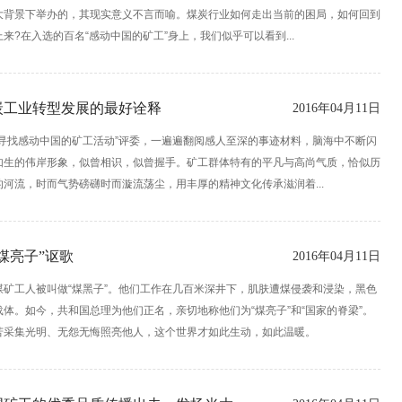
大背景下举办的，其现实意义不言而喻。煤炭行业如何走出当前的困局，如何回到
来?在入选的百名“感动中国的矿工”身上，我们似乎可以看到...
炭工业转型发展的最好诠释
2016年04月11日
“寻找感动中国的矿工活动”评委，一遍遍翻阅感人至深的事迹材料，脑海中不断闪
如生的伟岸形象，似曾相识，似曾握手。矿工群体特有的平凡与高尚气质，恰似历
河流，时而气势磅礴时而漩流荡尘，用丰厚的精神文化传承滋润着...
煤亮子”讴歌
2016年04月11日
煤矿工人被叫做“煤黑子”。他们工作在几百米深井下，肌肤遭煤侵袭和浸染，黑色
体。如今，共和国总理为他们正名，亲切地称他们为“煤亮子”和“国家的脊梁”。
苦采集光明、无怨无悔照亮他人，这个世界才如此生动，如此温暖。