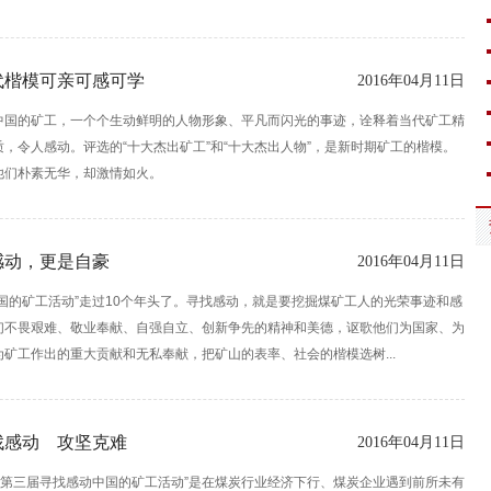
代楷模可亲可感可学
2016年04月11日
中国的矿工，一个个生动鲜明的人物形象、平凡而闪光的事迹，诠释着当代矿工精
，令人感动。评选的“十大杰出矿工”和“十大杰出人物”，是新时期矿工的楷模。
他们朴素无华，却激情如火。
感动，更是自豪
2016年04月11日
中国的矿工活动”走过10个年头了。寻找感动，就是要挖掘煤矿工人的光荣事迹和感
们不畏艰难、敬业奉献、自强自立、创新争先的精神和美德，讴歌他们为国家、为
矿工作出的重大贡献和无私奉献，把矿山的表率、社会的楷模选树...
找感动 攻坚克难
2016年04月11日
杯·第三届寻找感动中国的矿工活动”是在煤炭行业经济下行、煤炭企业遇到前所未有