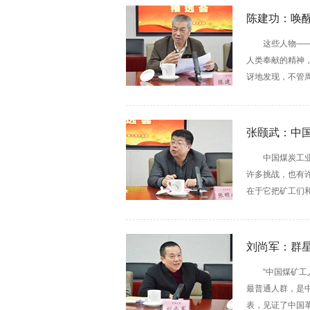
陈建功：唤
这些人物—
人类奉献的精神
讶地发现，不管周
张颐武：中
中国煤炭工
许多挑战，也有
在于它把矿工们和
刘尚军：群
“中国煤矿
最普通人群，是
表，见证了中国革